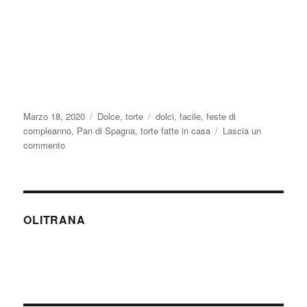
Pubblicato
Categorie
Tag
Marzo 18, 2020
Dolce
,
torte
dolci
,
facile
,
feste di
il
compleanno
,
Pan di Spagna
,
torte fatte in casa
Lascia un
su
commento
Pan
di
Spagna
OLITRANA