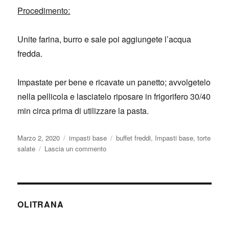
Procedimento:
Unite farina, burro e sale poi aggiungete l’acqua
fredda.
Impastate per bene e ricavate un panetto; avvolgetelo
nella pellicola e lasciatelo riposare in frigorifero 30/40
min circa prima di utilizzare la pasta.
Pubblicato
Categorie
Tag
Marzo 2, 2020
impasti base
buffet freddi
,
Impasti base
,
torte
il
su
salate
Lascia un commento
Pasta
brisè
OLITRANA