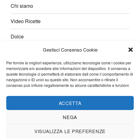
Chi siamo
Video Ricette
Dolce
Gestisci Consenso Cookie
Salato
Per fornire le migliori esperienze, utilizziamo tecnologie come i cookie per
Pane e Lievitati
memorizzare e/o accedere alle informazioni del dispositivo. Il consenso a
queste tecnologie ci permetterà di elaborare dati come il comportamento di
navigazione o ID unici su questo sito. Non acconsentire o ritirare il
Ricette veloci
consenso può influire negativamente su alcune caratteristiche e funzioni.
Contatti
ACCETTA
NEGA
VISUALIZZA LE PREFERENZE
Favole di Gusto
Proudly powered by WordPress