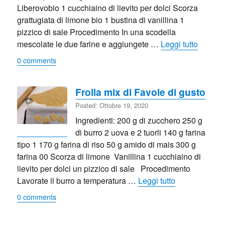
Liberovobio 1 cucchiaino di lievito per dolci Scorza
grattugiata di limone bio 1 bustina di vanillina 1
pizzico di sale Procedimento In una scodella
“Frolla
mescolate le due farine e aggiungete …
Leggi tutto
0 comments
Frolla mix di Favole di gusto
Posted: Ottobre 19, 2020
Ingredienti: 200 g di zucchero 250 g
di burro 2 uova e 2 tuorli 140 g farina
tipo 1 170 g farina di riso 50 g amido di mais 300 g
farina 00 Scorza di limone Vanillina 1 cucchiaino di
lievito per dolci un pizzico di sale Procedimento
“Frolla mix di
Lavorate il burro a temperatura …
Leggi tutto
0 comments