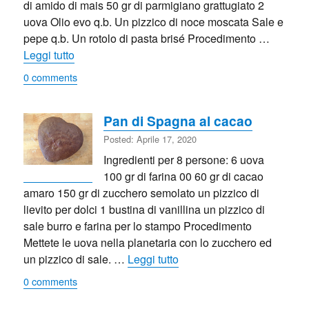
di amido di mais 50 gr di parmigiano grattugiato 2
uova Olio evo q.b. Un pizzico di noce moscata Sale e
pepe q.b. Un rotolo di pasta brisé Procedimento …
“Quiche con zucca e zucchine romanesche”
Leggi tutto
0 comments
Pan di Spagna al cacao
Posted: Aprile 17, 2020
Ingredienti per 8 persone: 6 uova
100 gr di farina 00 60 gr di cacao
amaro 150 gr di zucchero semolato un pizzico di
lievito per dolci 1 bustina di vanillina un pizzico di
sale burro e farina per lo stampo Procedimento
Mettete le uova nella planetaria con lo zucchero ed
“Pan di Spagna al cacao”
un pizzico di sale. …
Leggi tutto
0 comments