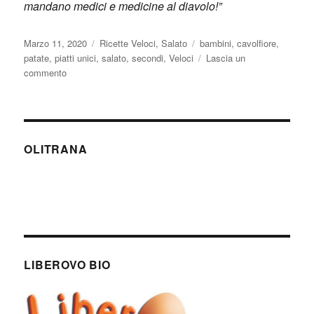
mandano medici e medicine al diavolo!”
Pubblicato
Categorie
Tag
Marzo 11, 2020
Ricette Veloci
,
Salato
bambini
,
cavolfiore
,
il
patate
,
piatti unici
,
salato
,
secondi
,
Veloci
Lascia un
su
commento
Sformato
di
patate
e
cavolfiore
OLITRANA
LIBEROVO BIO