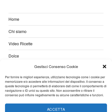
Home
Chi siamo
Video Ricette
Dolce
Gestisci Consenso Cookie
Salato
Per fornire le migliori esperienze, utilizziamo tecnologie come i cookie per
Pane e Lievitati
memorizzare e/o accedere alle informazioni del dispositivo. Il consenso a
queste tecnologie ci permetterà di elaborare dati come il comportamento di
navigazione o ID unici su questo sito. Non acconsentire o ritirare il
Ricette veloci
consenso può influire negativamente su alcune caratteristiche e funzioni.
Contatti
ACCETTA