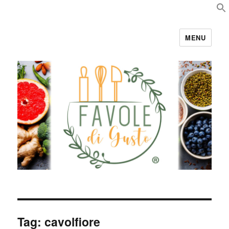
MENU
Favole di Gusto
Tag:
cavolfiore