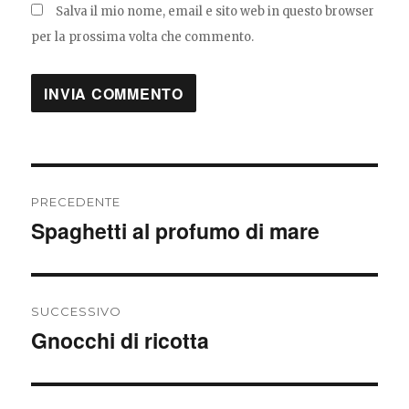
Salva il mio nome, email e sito web in questo browser
per la prossima volta che commento.
Navigazione
PRECEDENTE
articoli
Spaghetti al profumo di mare
Articolo
precedente:
SUCCESSIVO
Gnocchi di ricotta
Articolo
successivo: