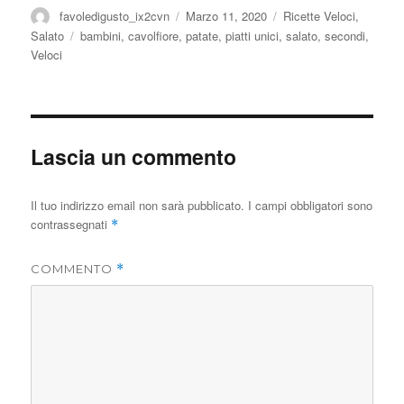
Autore
Pubblicato
Categorie
favoledigusto_ix2cvn
Marzo 11, 2020
Ricette Veloci
,
il
Tag
Salato
bambini
,
cavolfiore
,
patate
,
piatti unici
,
salato
,
secondi
,
Veloci
Lascia un commento
Il tuo indirizzo email non sarà pubblicato.
I campi obbligatori sono
contrassegnati
*
COMMENTO
*