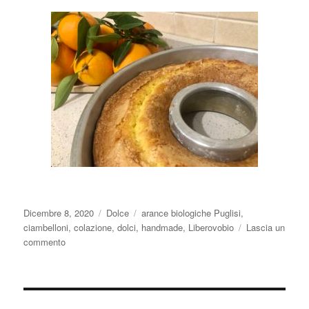
Pubblicato
Categorie
Tag
Dicembre 8, 2020
Dolce
arance biologiche Puglisi
,
il
ciambelloni
,
colazione
,
dolci
,
handmade
,
Liberovobio
Lascia un
su
commento
Ciambellone
all’arancia