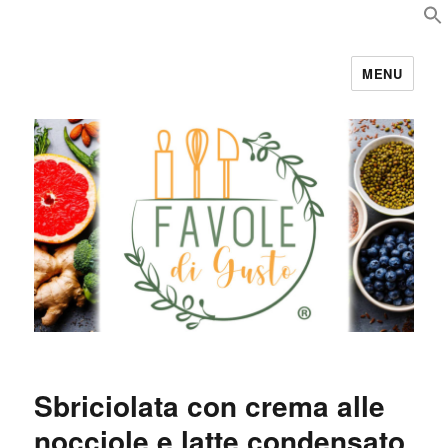
MENU
Favole di Gusto
Sbriciolata con crema alle
nocciole e latte condensato