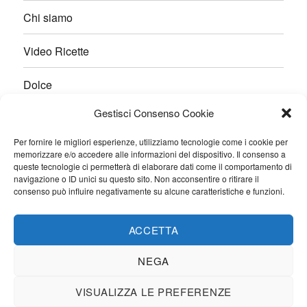
Chi siamo
Video Ricette
Dolce
Gestisci Consenso Cookie
Salato
Per fornire le migliori esperienze, utilizziamo tecnologie come i cookie per
Pane e Lievitati
memorizzare e/o accedere alle informazioni del dispositivo. Il consenso a
queste tecnologie ci permetterà di elaborare dati come il comportamento di
navigazione o ID unici su questo sito. Non acconsentire o ritirare il
Ricette veloci
consenso può influire negativamente su alcune caratteristiche e funzioni.
Contatti
ACCETTA
NEGA
VISUALIZZA LE PREFERENZE
Favole di Gusto
Proudly powered by WordPress