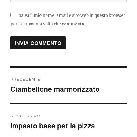
Salva il mio nome, email e sito web in questo browser
per la prossima volta che commento.
Navigazione
PRECEDENTE
articoli
Ciambellone marmorizzato
Articolo
precedente:
SUCCESSIVO
Impasto base per la pizza
Articolo
successivo: