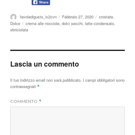
Autore
Pubblicato
Categorie
favoledigusto_ix2cvn
Febbraio 27, 2020
crostate
,
il
Tag
Dolce
crema alle nocciole
,
dolci secchi
,
latte condensato
,
sbriciolata
Lascia un commento
Il tuo indirizzo email non sarà pubblicato.
I campi obbligatori sono
contrassegnati
*
COMMENTO
*