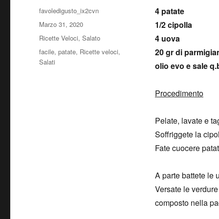
Autore
4 patate
favoledigusto_ix2cvn
Pubblicato
1/2 cipolla
Marzo 31, 2020
il
Categorie
4 uova
Ricette Veloci
,
Salato
Tag
20 gr di parmigia
facile
,
patate
,
Ricette veloci
,
Salati
olio evo e sale q.
Procedimento
Pelate, lavate e tag
Soffriggete la cipo
Fate cuocere patat
A parte battete le
Versate le verdure 
composto nella pad