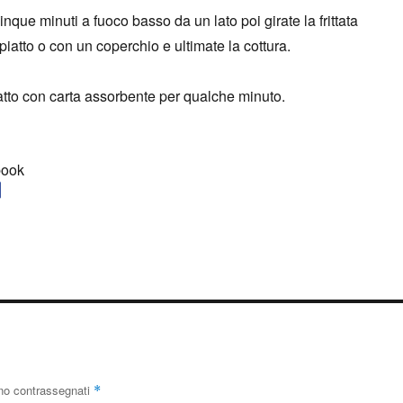
nque minuti a fuoco basso da un lato poi girate la frittata
iatto o con un coperchio e ultimate la cottura.
iatto con carta assorbente per qualche minuto.
book
ono contrassegnati
*