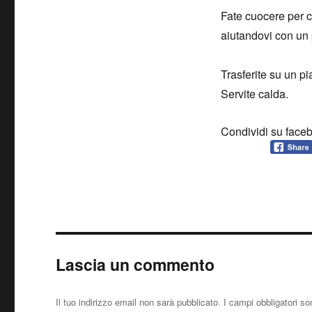
Fate cuocere per ci
aiutandovi con un p
Trasferite su un p
Servite calda.
Condividi su face
Lascia un commento
Il tuo indirizzo email non sarà pubblicato.
I campi obbligatori s