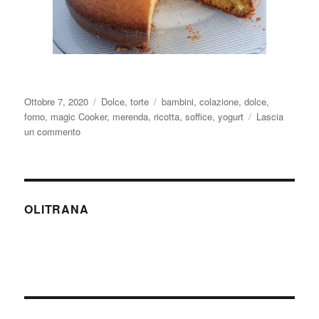
Pubblicato
Categorie
Tag
Ottobre 7, 2020
Dolce
,
torte
bambini
,
colazione
,
dolce
,
il
forno
,
magic Cooker
,
merenda
,
ricotta
,
soffice
,
yogurt
Lascia
su
un commento
Torta
yogurt
greco
e
ricotta
OLITRANA
sofficissima