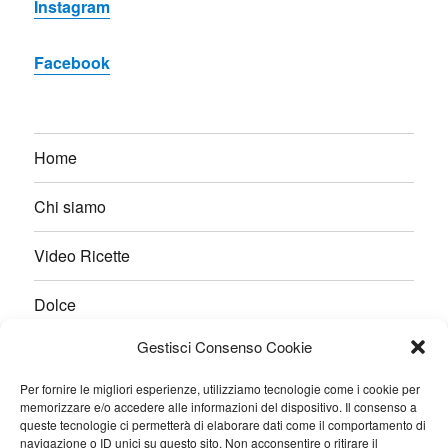
Instagram
Facebook
Home
Chi siamo
Video Ricette
Dolce
Gestisci Consenso Cookie
Salato
Per fornire le migliori esperienze, utilizziamo tecnologie come i cookie per
Pane e Lievitati
memorizzare e/o accedere alle informazioni del dispositivo. Il consenso a
queste tecnologie ci permetterà di elaborare dati come il comportamento di
navigazione o ID unici su questo sito. Non acconsentire o ritirare il