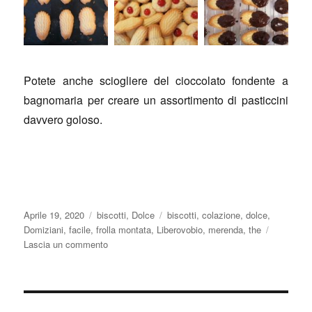
Potete anche sciogliere del cioccolato fondente a
bagnomaria per creare un assortimento di pasticcini
davvero goloso.
Pubblicato
Categorie
Tag
Aprile 19, 2020
biscotti
,
Dolce
biscotti
,
colazione
,
dolce
,
il
Domiziani
,
facile
,
frolla montata
,
Liberovobio
,
merenda
,
the
su
Lascia un commento
Biscotti
di
frolla
montata