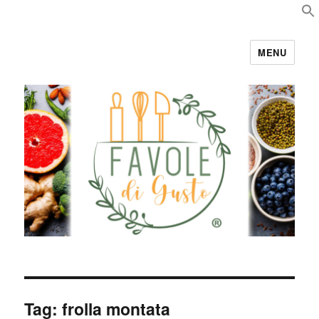
MENU
Favole di Gusto
Tag:
frolla montata