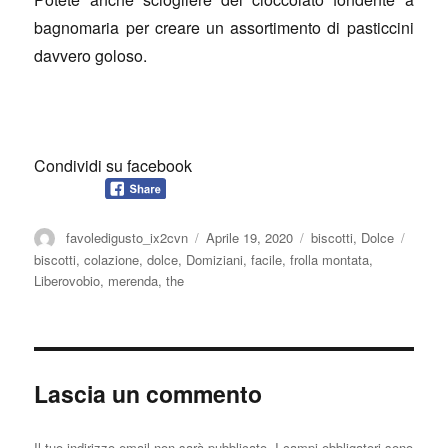
bagnomaria per creare un assortimento di pasticcini
davvero goloso.
Condividi su facebook
Autore
Pubblicato
Categorie
Tag
favoledigusto_ix2cvn
Aprile 19, 2020
biscotti
,
Dolce
il
biscotti
,
colazione
,
dolce
,
Domiziani
,
facile
,
frolla montata
,
Liberovobio
,
merenda
,
the
Lascia un commento
Il tuo indirizzo email non sarà pubblicato.
I campi obbligatori sono