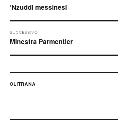
articoli
‘Nzuddi messinesi
Articolo
precedente:
SUCCESSIVO
Minestra Parmentier
Articolo
successivo:
OLITRANA