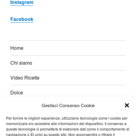
Instagram
Facebook
Home
Chi siamo
Video Ricette
Dolce
Gestisci Consenso Cookie
Salato
Per fornire le migliori esperienze, utilizziamo tecnologie come i cookie per
Pane e Lievitati
memorizzare e/o accedere alle informazioni del dispositivo. Il consenso a
queste tecnologie ci permetterà di elaborare dati come il comportamento di
navigazione o ID unici su questo sito. Non acconsentire o ritirare il