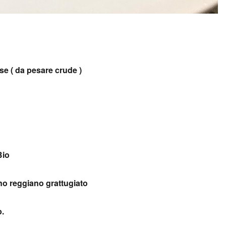
sse ( da pesare crude )
Bio
no reggiano grattugiato
.