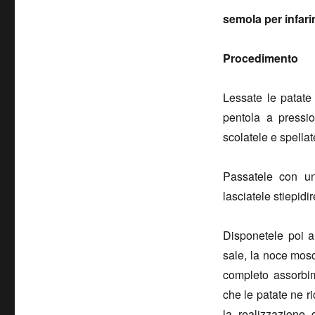
semola per infari
Procedimento
Lessate le patate
pentola a pressi
scolatele e spellat
Passatele con un
lasciatele stiepid
Disponetele poi a 
sale, la noce mosc
completo assorbim
che le patate ne r
la realizzazione 