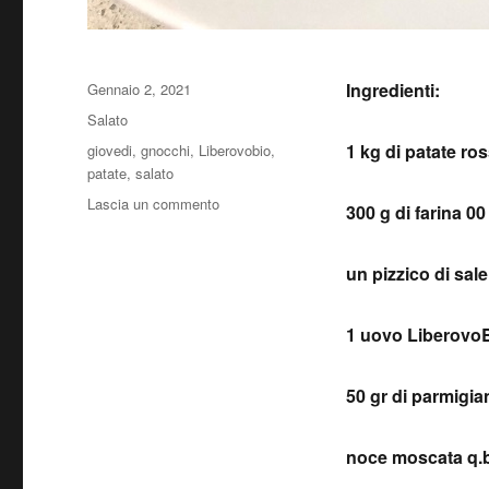
Pubblicato
Ingredienti:
Gennaio 2, 2021
il
Categorie
Salato
Tag
1 kg di patate ro
giovedi
,
gnocchi
,
Liberovobio
,
patate
,
salato
su
Lascia un commento
300 g di farina 00
Gnocchi
di
patate
un pizzico di sale
1 uovo Liberovo
50 gr di parmigia
noce moscata q.b