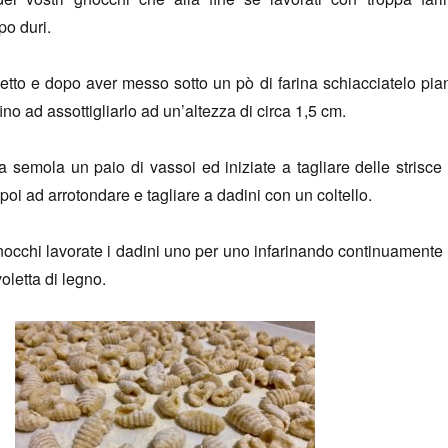
po duri.
etto e dopo aver messo sotto un pò di farina schiacciatelo pia
ino ad assottigliarlo ad un’altezza di circa 1,5 cm.
la semola un paio di vassoi ed iniziate a tagliare delle strisce 
oi ad arrotondare e tagliare a dadini con un coltello.
occhi lavorate i dadini uno per uno infarinando continuamente 
voletta di legno.