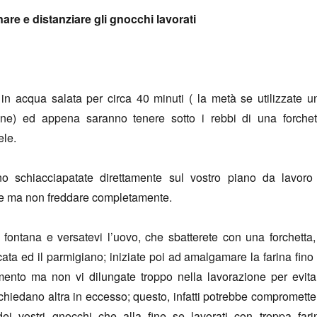
nare e distanziare gli gnocchi lavorati
 in acqua salata per circa 40 minuti ( la metà se utilizzate u
one) ed appena saranno tenere sotto i rebbi di una forchet
ele.
o schiacciapatate direttamente sul vostro piano da lavoro
ire ma non freddare completamente.
fontana e versatevi l’uovo, che sbatterete con una forchetta, 
ata ed il parmigiano; iniziate poi ad amalgamare la farina fino 
ento ma non vi dilungate troppo nella lavorazione per evita
ichiedano altra in eccesso; questo, infatti potrebbe compromette
dei vostri gnocchi che alla fine se lavorati con troppa fari