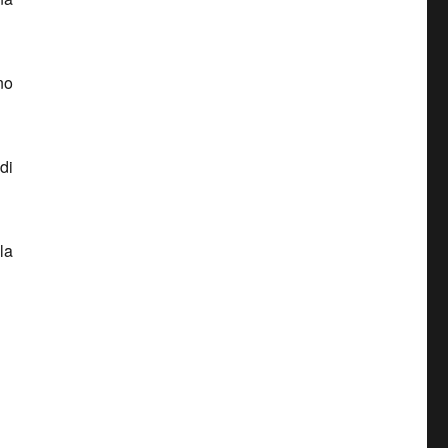
no
di
la