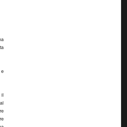
na
ta
 e
il
al
re
re
na