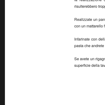
risulterebbero trop
Realizzate un pan
con un mattarello f
Infarinate con del
pasta che andrete p
Se avete un rigagn
superficie della ta