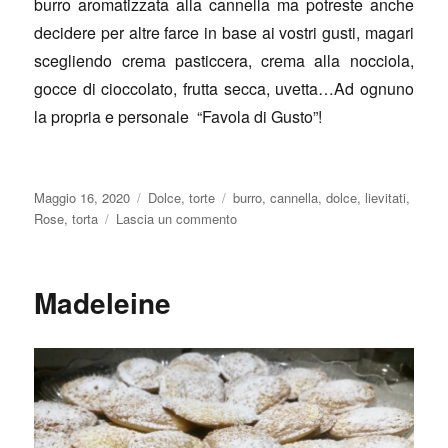
burro aromatizzata alla cannella ma potreste anche
decidere per altre farce in base ai vostri gusti, magari
scegliendo crema pasticcera, crema alla nocciola,
gocce di cioccolato, frutta secca, uvetta…Ad ognuno
la propria e personale “Favola di Gusto”!
Pubblicato
Categorie
Tag
Maggio 16, 2020
Dolce
,
torte
burro
,
cannella
,
dolce
,
lievitati
,
il
su
Rose
,
torta
Lascia un commento
Torta
di
rose
Madeleine