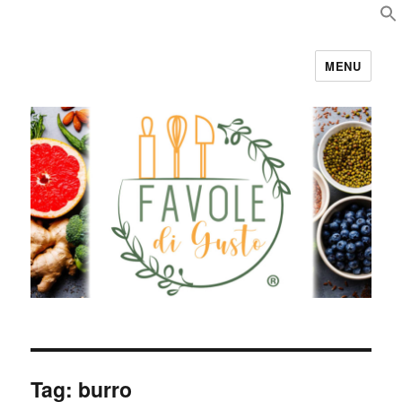
MENU
Favole di Gusto
Tag:
burro