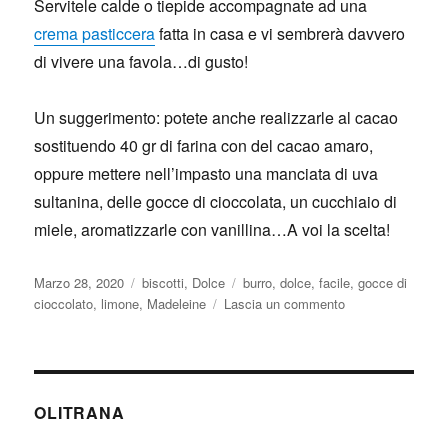
Servitele calde o tiepide accompagnate ad una
crema pasticcera
fatta in casa e vi sembrerà davvero
di vivere una favola…di gusto!
Un suggerimento: potete anche realizzarle al cacao
sostituendo 40 gr di farina con del cacao amaro,
oppure mettere nell’impasto una manciata di uva
sultanina, delle gocce di cioccolata, un cucchiaio di
miele, aromatizzarle con vanillina…A voi la scelta!
Pubblicato
Categorie
Tag
Marzo 28, 2020
biscotti
,
Dolce
burro
,
dolce
,
facile
,
gocce di
il
su
cioccolato
,
limone
,
Madeleine
Lascia un commento
Madeleine
OLITRANA