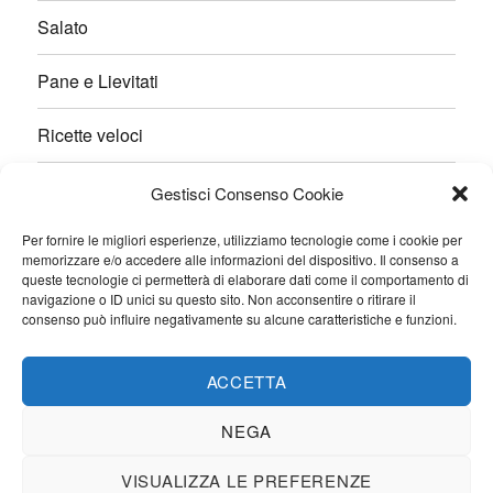
Salato
Pane e Lievitati
Ricette veloci
Contatti
Gestisci Consenso Cookie
Per fornire le migliori esperienze, utilizziamo tecnologie come i cookie per
memorizzare e/o accedere alle informazioni del dispositivo. Il consenso a
queste tecnologie ci permetterà di elaborare dati come il comportamento di
navigazione o ID unici su questo sito. Non acconsentire o ritirare il
Favole di Gusto
Proudly powered by WordPress
consenso può influire negativamente su alcune caratteristiche e funzioni.
ACCETTA
NEGA
VISUALIZZA LE PREFERENZE