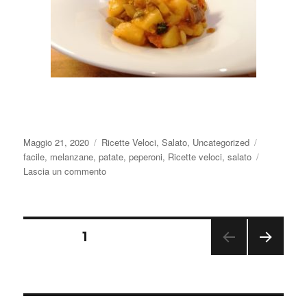
Pubblicato
Categorie
Tag
Maggio 21, 2020
Ricette Veloci
,
Salato
,
Uncategorized
il
facile
,
melanzane
,
patate
,
peperoni
,
Ricette veloci
,
salato
su
Lascia un commento
Caponata
Paginazione
PAGINA
1
PAGI
degli
NA
SUCC
articoli
ESSI