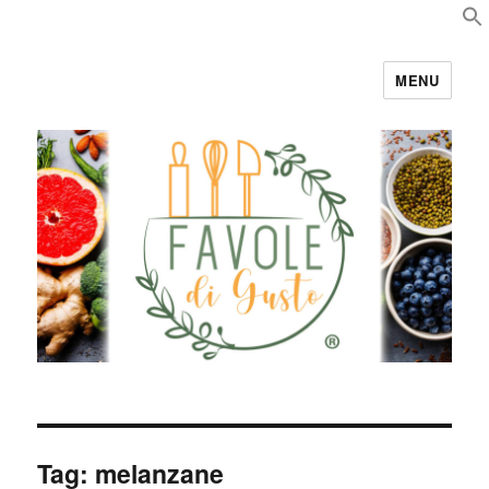
MENU
Favole di Gusto
Tag:
melanzane