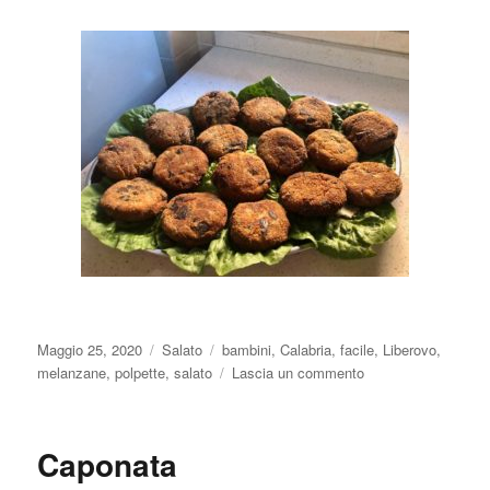
Pubblicato
Categorie
Tag
Maggio 25, 2020
Salato
bambini
,
Calabria
,
facile
,
Liberovo
,
il
su
melanzane
,
polpette
,
salato
Lascia un commento
Polpette
di
melanzane
Caponata