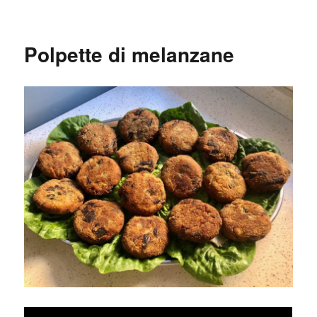
Pasta
con
melanzane
Polpette di melanzane
e
tonno
fresco