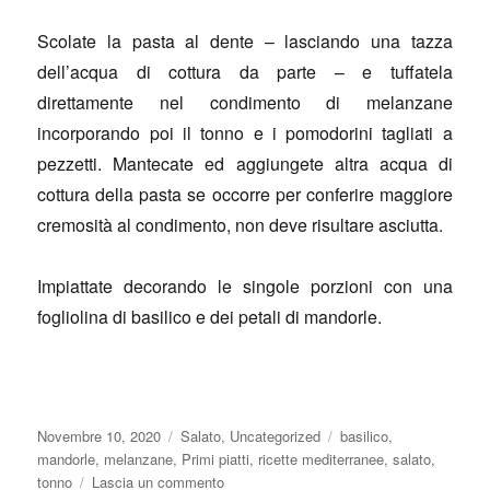
Scolate la pasta al dente – lasciando una tazza
dell’acqua di cottura da parte – e tuffatela
direttamente nel condimento di melanzane
incorporando poi il tonno e i pomodorini tagliati a
pezzetti. Mantecate ed aggiungete altra acqua di
cottura della pasta se occorre per conferire maggiore
cremosità al condimento, non deve risultare asciutta.
Impiattate decorando le singole porzioni con una
fogliolina di basilico e dei petali di mandorle.
Pubblicato
Categorie
Tag
Novembre 10, 2020
Salato
,
Uncategorized
basilico
,
il
mandorle
,
melanzane
,
Primi piatti
,
ricette mediterranee
,
salato
,
su
tonno
Lascia un commento